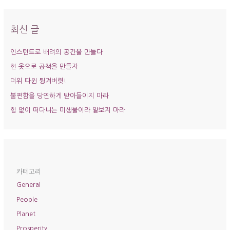
대
상
최신 글
인스턴트로 배려의 공간을 만들다
헌 옷으로 공책을 만들자
더위 따윈 튕겨버렷!
불편함을 당연하게 받아들이지 마라
힘 없이 떠다니는 미생물이라 얕보지 마라
카테고리
General
People
Planet
Prosperity