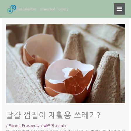
콘
텐
츠
로
건
너
뛰
기
달걀 껍질이 재활용 쓰레기?
/
Planet
,
Prosperity
/ 글쓴이
admin