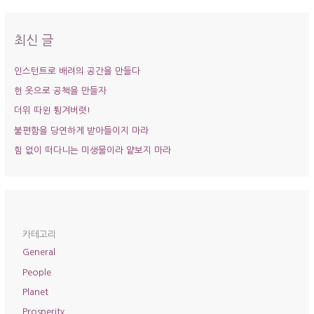
대
상
최신 글
인스턴트로 배려의 공간을 만들다
헌 옷으로 공책을 만들자
더위 따윈 튕겨버렷!
불편함을 당연하게 받아들이지 마라
힘 없이 떠다니는 미생물이라 얕보지 마라
카테고리
General
People
Planet
Prosperity