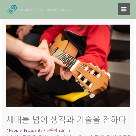
콘
텐
츠
로
건
너
뛰
기
세대를 넘어 생각과 기술을 전하다
/
People
,
Prosperity
/ 글쓴이
admin